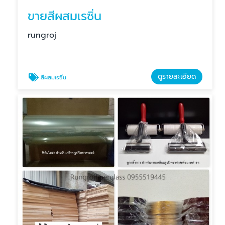
ขายสีผสมเรซิ่น
rungroj
ดูรายละเอียด
สีผสมเรซิ่น