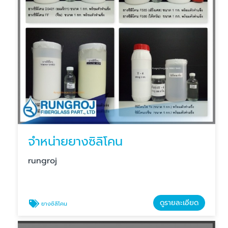
จำหน่ายยางซิลิโคน
rungroj
ดูรายละเอียด
ยางซิลิโคน