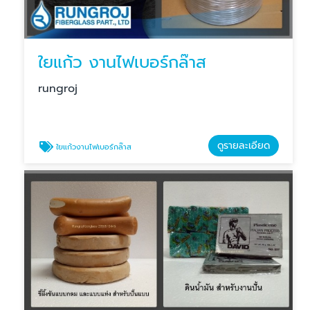
ใยแก้ว งานไฟเบอร์กล๊าส
rungroj
ดูรายละเอียด
ใยแก้วงานไฟเบอร์กล๊าส