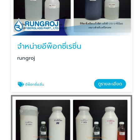
จำหน่ายอีพ๊อกซี่เรซิ่น
rungroj
ดูรายละเอียด
อีพ๊อกซี่เรซิ่น