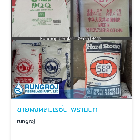
ขายผงผสมเรซิ่น พรานนก
rungroj